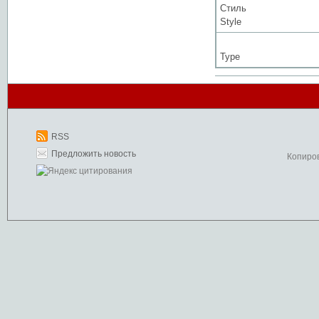
Стиль
Style
Type
RSS
Предложить новость
Копиро