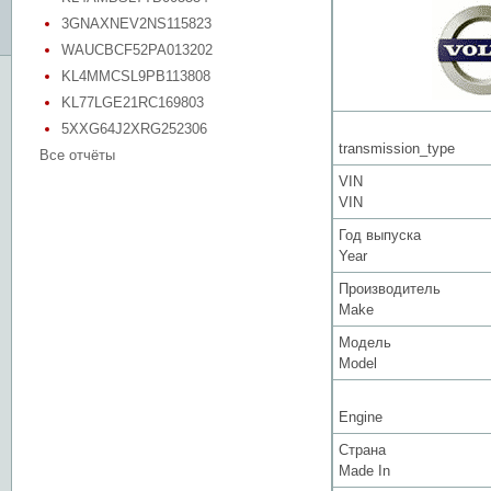
3GNAXNEV2NS115823
WAUCBCF52PA013202
KL4MMCSL9PB113808
KL77LGE21RC169803
5XXG64J2XRG252306
transmission_type
Все отчёты
VIN
VIN
Год выпуска
Year
Производитель
Make
Модель
Model
Engine
Страна
Made In