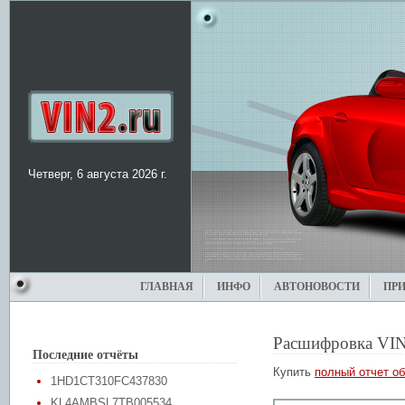
Четверг, 6 августа 2026 г.
ГЛАВНАЯ
ИНФО
АВТОНОВОСТИ
ПР
Расшифровка VIN
Последние отчёты
Купить
полный отчет об
1HD1CT310FC437830
KL4AMBSL7TB005534