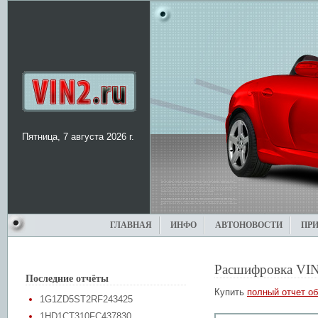
Пятница, 7 августа 2026 г.
ГЛАВНАЯ
ИНФО
АВТОНОВОСТИ
ПР
Расшифровка VIN
Последние отчёты
Купить
полный отчет об
1G1ZD5ST2RF243425
1HD1CT310FC437830