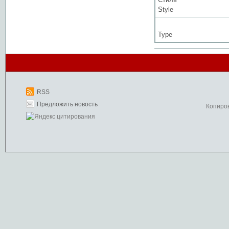
Style
Type
RSS
Предложить новость
Копиро