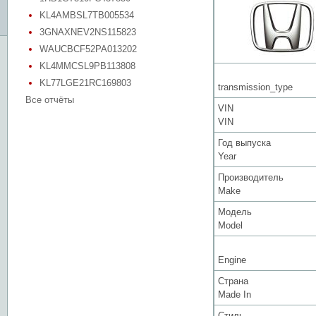
KL4AMBSL7TB005534
3GNAXNEV2NS115823
WAUCBCF52PA013202
KL4MMCSL9PB113808
KL77LGE21RC169803
transmission_type
Все отчёты
VIN
VIN
Год выпуска
Year
Производитель
Make
Модель
Model
Engine
Страна
Made In
Стиль