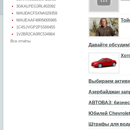
3GKALPEG3RL402092
WAUDACF5XNA029359
Той
WAUEAAF48RN005995
1C4SJVGP2PS500455
1V2BR2CA0RC534964
Все отчёты
Давайте обсудим
Хот
Выбираем активн
Азербайджан зап
АВТОВАЗ: бизнес
Юбилей Chevrolet
Штрафы для води