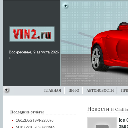
Воскресенье, 9 августа 2026
г.
ГЛАВНАЯ
ИНФО
АВТОНОВОСТИ
ПР
Новости и стат
Последние отчёты
Ice
1G1ZD5ST9PF228076
зав
5UXXW3C51G0R21965