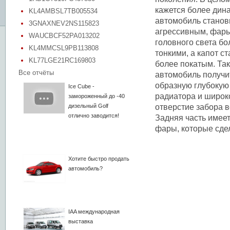
кажется более дин
KL4AMBSL7TB005534
автомобиль станов
3GNAXNEV2NS115823
агрессивным, фар
WAUCBCF52PA013202
головного света бо
KL4MMCSL9PB113808
тонкими, а капот с
KL77LGE21RC169803
более покатым. Та
Все отчёты
автомобиль получи
образную глубокую
Ice Cube -
радиатора и широк
замороженный до -40
дизельный Golf
отверстие забора в
отлично заводится!
Задняя часть имее
фары, которые сде
Хотите быстро продать
автомобиль?
IAA международная
выставка