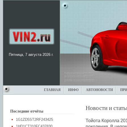
Пятница, 7 августа 2026 г.
ГЛАВНАЯ
ИНФО
АВТОНОВОСТИ
ПР
Новости и стать
Последние отчёты
1G1ZD5ST2RF243425
Тойота Королла 20
1HD1CT310FC437830
поколения. В цело