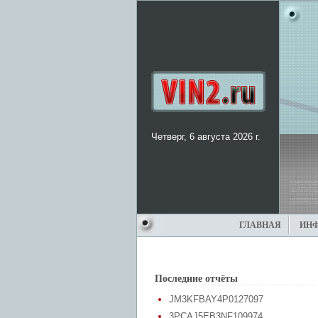
Четверг, 6 августа 2026 г.
ГЛАВНАЯ
ИН
Последние отчёты
JM3KFBAY4P0127097
3PCAJ5EB3NF109974