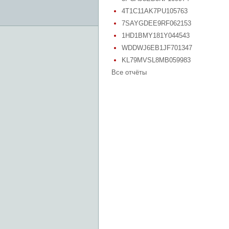
4T1C11AK7PU105763
7SAYGDEE9RF062153
1HD1BMY181Y044543
WDDWJ6EB1JF701347
KL79MVSL8MB059983
Все отчёты