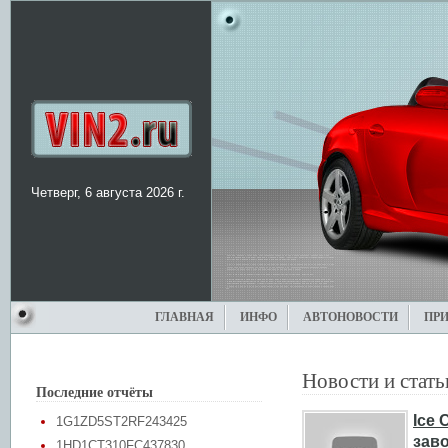
Четверг, 6 августа 2026 г.
ГЛАВНАЯ
ИНФО
АВТОНОВОСТИ
ПР
Новости и стать
Последние отчёты
Ice 
1G1ZD5ST2RF243425
зав
1HD1CT310FC437830