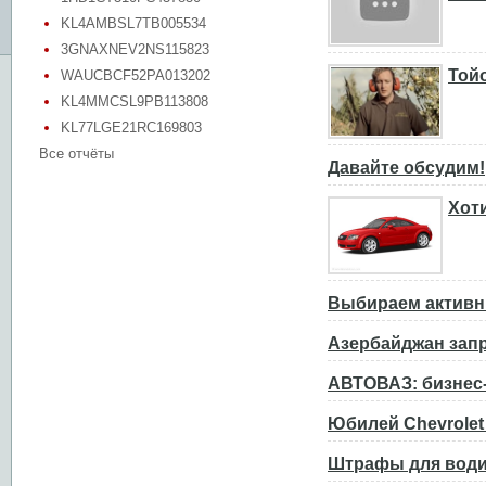
KL4AMBSL7TB005534
3GNAXNEV2NS115823
Тойо
WAUCBCF52PA013202
KL4MMCSL9PB113808
KL77LGE21RC169803
Все отчёты
Давайте обсудим!
Хот
Выбираем активн
Азербайджан зап
АВТОВАЗ: бизнес-
Юбилей Chevrolet
Штрафы для води