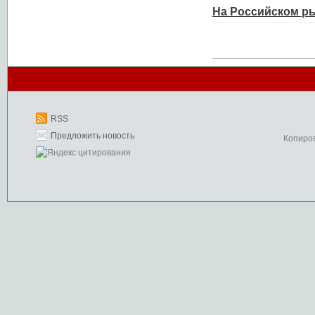
На Российском ры
RSS
Предложить новость
Копиро