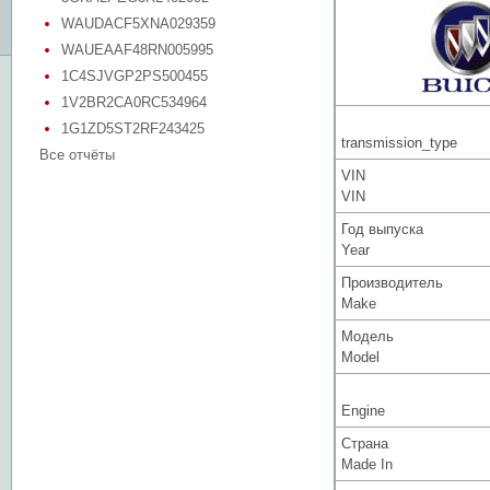
WAUDACF5XNA029359
WAUEAAF48RN005995
1C4SJVGP2PS500455
1V2BR2CA0RC534964
1G1ZD5ST2RF243425
transmission_type
Все отчёты
VIN
VIN
Год выпуска
Year
Производитель
Make
Модель
Model
Engine
Страна
Made In