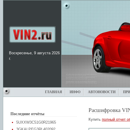
Воскресенье, 9 августа 2026
г.
ГЛАВНАЯ
ИНФО
АВТОНОВОСТИ
ПР
Расшифровка VI
Последние отчёты
Купить
полный отчет о
5UXXW3C51G0R21965
3GKALPEG3RL402092