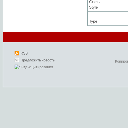
Стиль
Style
Type
RSS
Предложить новость
Копиро