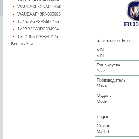
WAUDACF5XNA029359
WAUEAAF48RN005995
1C4SJVGP2PS500455
1V2BR2CA0RC534964
1G1ZD5ST2RF243425
transmission_type
Все отчёты
VIN
VIN
Год выпуска
Year
Производитель
Make
Модель
Model
Engine
Страна
Made In