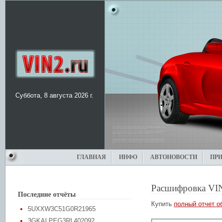
Суббота, 8 августа 2026 г.
ГЛАВНАЯ
ИНФО
АВТОНОВОСТИ
ПР
Расшифровка VI
Последние отчёты
Купить
полный отчет о
5UXXW3C51G0R21965
3GKALPEG3RL402092