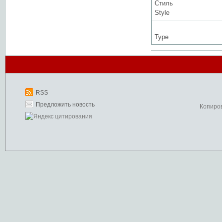
Стиль
Style
Type
RSS
Предложить новость
Копиро