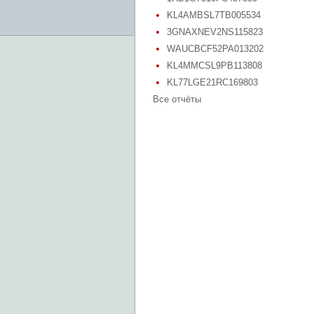
KL4AMBSL7TB005534
3GNAXNEV2NS115823
WAUCBCF52PA013202
KL4MMCSL9PB113808
KL77LGE21RC169803
Все отчёты