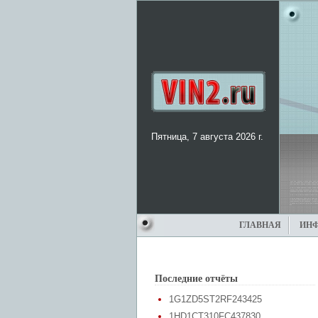
Пятница, 7 августа 2026 г.
ГЛАВНАЯ
ИН
Последние отчёты
1G1ZD5ST2RF243425
1HD1CT310FC437830