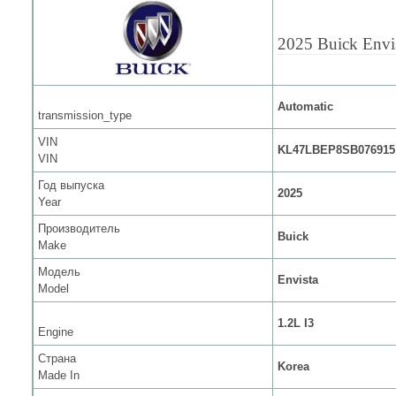
2025 Buick Envi
Automatic
transmission_type
VIN
KL47LBEP8SB076915
VIN
Год выпуска
2025
Year
Производитель
Buick
Make
Модель
Envista
Model
1.2L I3
Engine
Страна
Korea
Made In