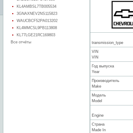
KL4AMBSL7TB005534
3GNAXNEV2NS115823
WAUCBCF52PA013202
KL4MMCSL9PB113808
KL77LGE21RC169803
Все отчёты
transmission_type
VIN
VIN
Год выпуска
Year
Производитель
Make
Модель
Model
Engine
Страна
Made In