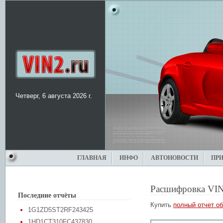
Четверг, 6 августа 2026 г.
ГЛАВНАЯ
ИНФО
АВТОНОВОСТИ
ПР
Расшифровка VIN
Последние отчёты
Купить
полный отчет об
1G1ZD5ST2RF243425
1HD1CT310FC437830