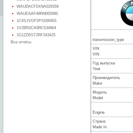
WAUDACF5XNA029359
WAUEAAF48RN005995
1C4SJVGP2PS500455
1V2BR2CA0RC534964
1G1ZD5ST2RF243425
transmission_type
Все отчёты
VIN
VIN
Год выпуска
Year
Производитель
Make
Модель
Model
Engine
Страна
Made In