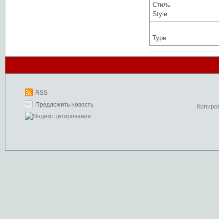
Стиль
Style
Type
RSS
Предложить новость
Копиро