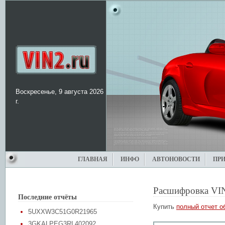
Воскресенье, 9 августа 2026
г.
ГЛАВНАЯ
ИНФО
АВТОНОВОСТИ
ПР
Расшифровка VI
Последние отчёты
Купить
полный отчет о
5UXXW3C51G0R21965
3GKALPEG3RL402092