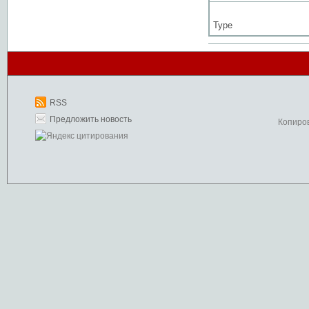
Type
RSS
Предложить новость
Копиро