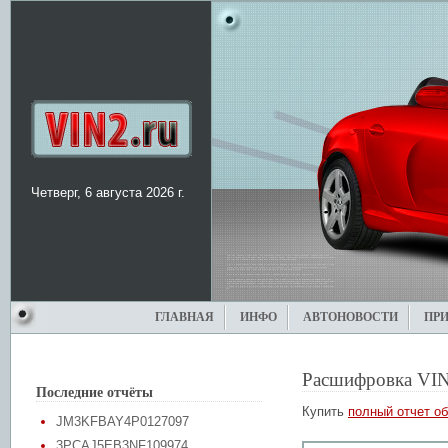
Четверг, 6 августа 2026 г.
ГЛАВНАЯ
ИНФО
АВТОНОВОСТИ
ПР
Расшифровка VIN
Последние отчёты
Купить
полный отчет об
JM3KFBAY4P0127097
3PCAJ5EB3NF109974