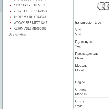
4T1C11AK7PU105763
7SAYGDEE9RF062153
1HD1BMY181Y044543
transmission_type
WDDWJ6EB1JF701347
KL79MVSL8MB059983
VIN
Все отчёты
VIN
Год выпуска
Year
Производитель
Make
Модель
Model
Engine
Страна
Made In
Стиль
Style