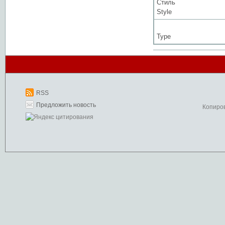
Стиль
Style
Type
RSS
Предложить новость
Копиро