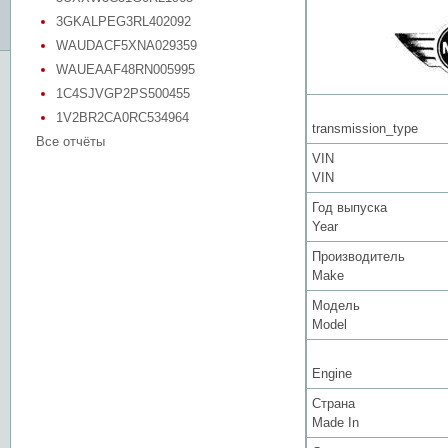
3GKALPEG3RL402092
WAUDACF5XNA029359
WAUEAAF48RN005995
1C4SJVGP2PS500455
1V2BR2CA0RC534964
transmission_type
Все отчёты
VIN
VIN
Год выпуска
Year
Производитель
Make
Модель
Model
Engine
Страна
Made In