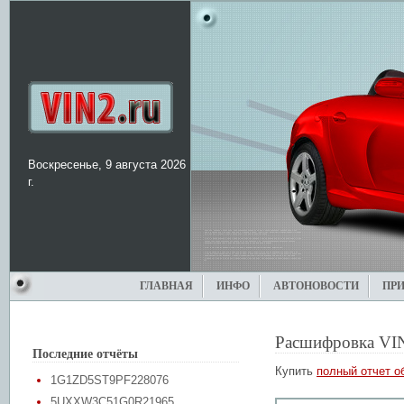
Воскресенье, 9 августа 2026
г.
ГЛАВНАЯ
ИНФО
АВТОНОВОСТИ
ПР
Расшифровка VI
Последние отчёты
Купить
полный отчет о
1G1ZD5ST9PF228076
5UXXW3C51G0R21965