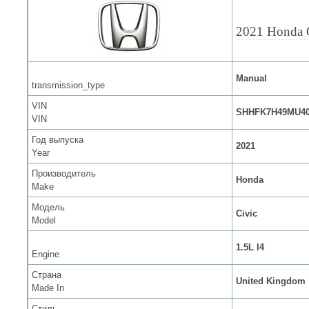
2021 Honda 
Manual
transmission_type
VIN
SHHFK7H49MU40
VIN
Год выпуска
2021
Year
Производитель
Honda
Make
Модель
Civic
Model
1.5L I4
Engine
Страна
United Kingdom
Made In
Стиль