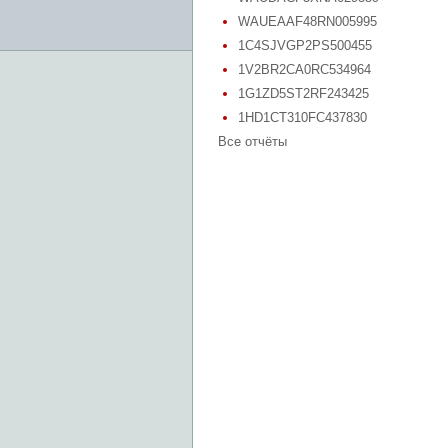
WAUEAAF48RN005995
1C4SJVGP2PS500455
1V2BR2CA0RC534964
1G1ZD5ST2RF243425
1HD1CT310FC437830
Все отчёты