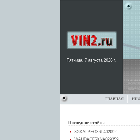
Пятница, 7 августа 2026 г.
ГЛАВНАЯ
ИН
Последние отчёты
3GKALPEG3RL402092
WAUDACF5XNA029359