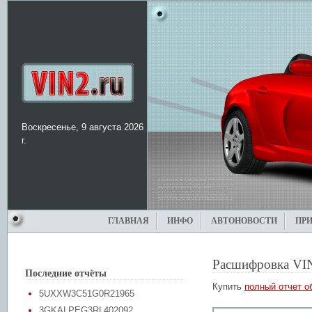
Воскресенье, 9 августа 2026
г.
ГЛАВНАЯ
ИНФО
АВТОНОВОСТИ
ПР
Расшифровка VI
Последние отчёты
Купить
полный отчет о
5UXXW3C51G0R21965
3GKALPEG3RL402092