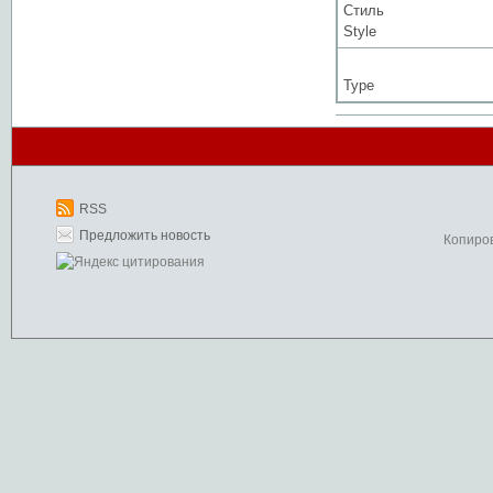
Стиль
Style
Type
RSS
Предложить новость
Копиро