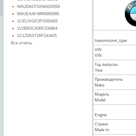
WAUDACF5XNA029359
WAUEAAF48RN005995
1C4SJVGP2PS500455
1V2BR2CA0RC534964
1G1ZD5ST2RF243425
transmission_type
Все отчёты
VIN
VIN
Год выпуска
Year
Производитель
Make
Модель
Model
Engine
Страна
Made In