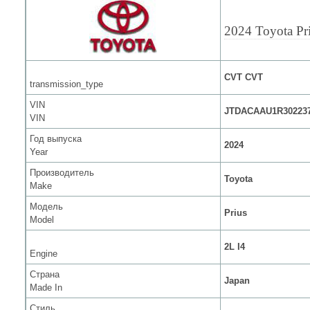
2024 Toyota Pr
CVT CVT
transmission_type
VIN
JTDACAAU1R30223
VIN
Год выпуска
2024
Year
Производитель
Toyota
Make
Модель
Prius
Model
2L I4
Engine
Страна
Japan
Made In
Стиль