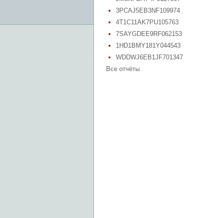
3PCAJ5EB3NF109974
4T1C11AK7PU105763
7SAYGDEE9RF062153
1HD1BMY181Y044543
WDDWJ6EB1JF701347
Все отчёты