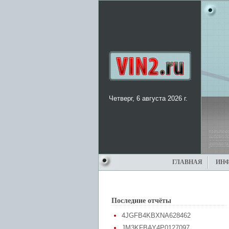
Четверг, 6 августа 2026 г.
ГЛАВНАЯ
ИН
Последние отчёты
4JGFB4KBXNA628462
JM3KFBAY4P0127097