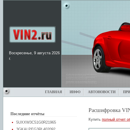
Воскресенье, 9 августа 2026
г.
ГЛАВНАЯ
ИНФО
АВТОНОВОСТИ
ПР
Расшифровка VI
Последние отчёты
Купить
полный отчет о
5UXXW3C51G0R21965
3GKALPEG3RL402092