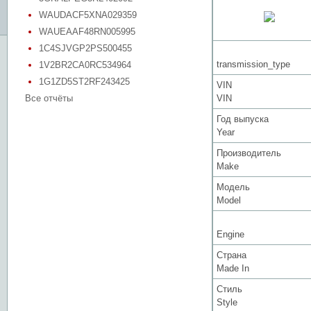
WAUDACF5XNA029359
WAUEAAF48RN005995
1C4SJVGP2PS500455
transmission_type
1V2BR2CA0RC534964
1G1ZD5ST2RF243425
VIN
Все отчёты
VIN
Год выпуска
Year
Производитель
Make
Модель
Model
Engine
Страна
Made In
Стиль
Style