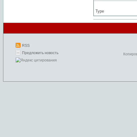
Type
RSS
Предложить новость
Копиро