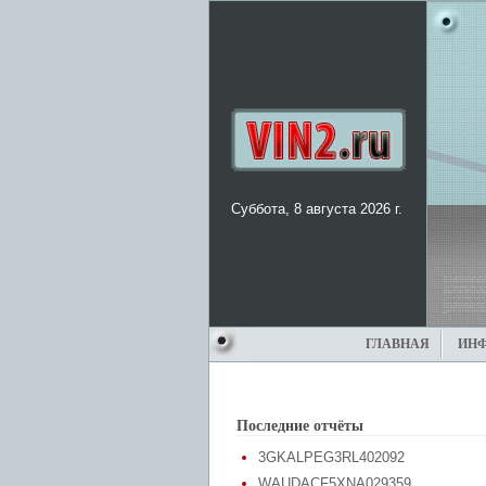
Суббота, 8 августа 2026 г.
ГЛАВНАЯ
ИН
Последние отчёты
3GKALPEG3RL402092
WAUDACF5XNA029359