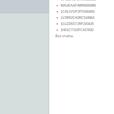
WAUEAAF48RN005995
1C4SJVGP2PS500455
1V2BR2CA0RC534964
1G1ZD5ST2RF243425
1HD1CT310FC437830
Все отчёты