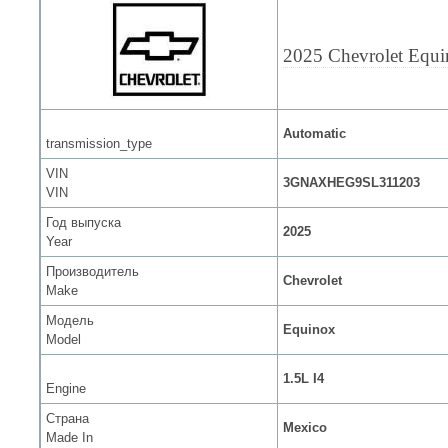
2025 Chevrolet Equ
Automatic
transmission_type
VIN
3GNAXHEG9SL311203
VIN
Год выпуска
2025
Year
Производитель
Chevrolet
Make
Модель
Equinox
Model
1.5L I4
Engine
Страна
Mexico
Made In