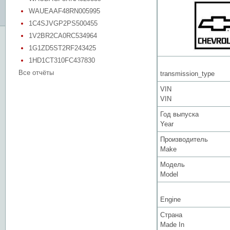
WAUEAAF48RN005995
1C4SJVGP2PS500455
1V2BR2CA0RC534964
1G1ZD5ST2RF243425
1HD1CT310FC437830
Все отчёты
transmission_type
VIN
VIN
Год выпуска
Year
Производитель
Make
Модель
Model
Engine
Страна
Made In