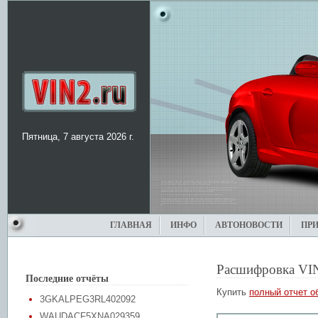
Пятница, 7 августа 2026 г.
ГЛАВНАЯ
ИНФО
АВТОНОВОСТИ
ПР
Расшифровка VI
Последние отчёты
Купить
полный отчет о
3GKALPEG3RL402092
WAUDACF5XNA029359