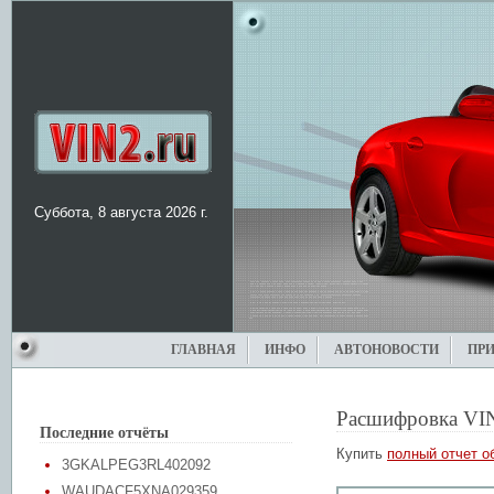
Суббота, 8 августа 2026 г.
ГЛАВНАЯ
ИНФО
АВТОНОВОСТИ
ПР
Расшифровка VI
Последние отчёты
Купить
полный отчет о
3GKALPEG3RL402092
WAUDACF5XNA029359