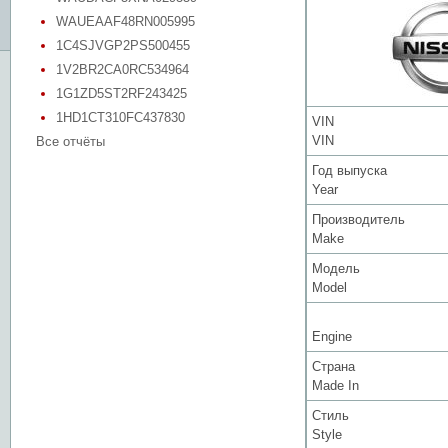
WAUEAAF48RN005995
1C4SJVGP2PS500455
1V2BR2CA0RC534964
1G1ZD5ST2RF243425
1HD1CT310FC437830
VIN
VIN
Все отчёты
Год выпуска
Year
Производитель
Make
Модель
Model
Engine
Страна
Made In
Стиль
Style