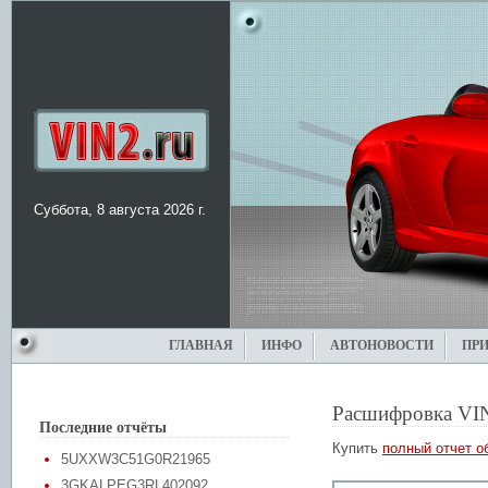
Суббота, 8 августа 2026 г.
ГЛАВНАЯ
ИНФО
АВТОНОВОСТИ
ПР
Расшифровка VI
Последние отчёты
Купить
полный отчет о
5UXXW3C51G0R21965
3GKALPEG3RL402092