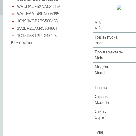
WAUDACF5XNA029359
WAUEAAF48RN005995
1C4SJVGP2PS500455
VIN
VIN
1V2BR2CA0RC534964
1G1ZD5ST2RF243425
Год выпуска
Все отчёты
Year
Производитель
Make
Модель
Model
Engine
Страна
Made In
Стиль
Style
Type