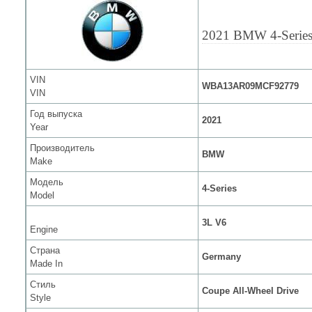
2021 BMW 4-Serie
VIN
WBA13AR09MCF92779
VIN
Год выпуска
2021
Year
Производитель
BMW
Make
Модель
4-Series
Model
3L V6
Engine
Страна
Germany
Made In
Стиль
Coupe All-Wheel Drive
Style