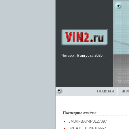
Четверг, 6 августа 2026 г.
ГЛАВНАЯ
ИН
Последние отчёты
JM3KFBAY4P0127097
3PCAJ5EB3NF109974