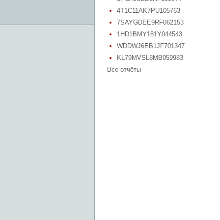
4T1C11AK7PU105763
7SAYGDEE9RF062153
1HD1BMY181Y044543
WDDWJ6EB1JF701347
KL79MVSL8MB059983
Все отчёты