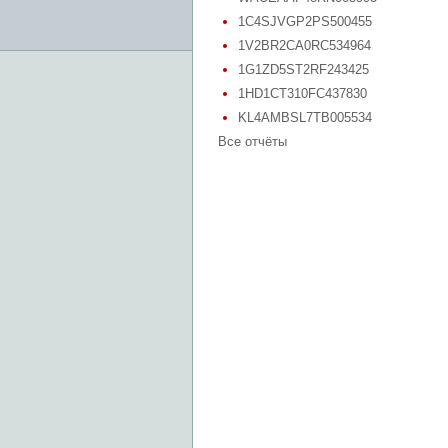
1C4SJVGP2PS500455
1V2BR2CA0RC534964
1G1ZD5ST2RF243425
1HD1CT310FC437830
KL4AMBSL7TB005534
Все отчёты