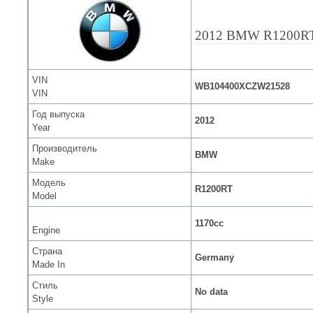
2012 BMW R1200R
VIN
WB104400XCZW21528
VIN
Год выпуска
2012
Year
Производитель
BMW
Make
Модель
R1200RT
Model
1170cc
Engine
Страна
Germany
Made In
Стиль
No data
Style