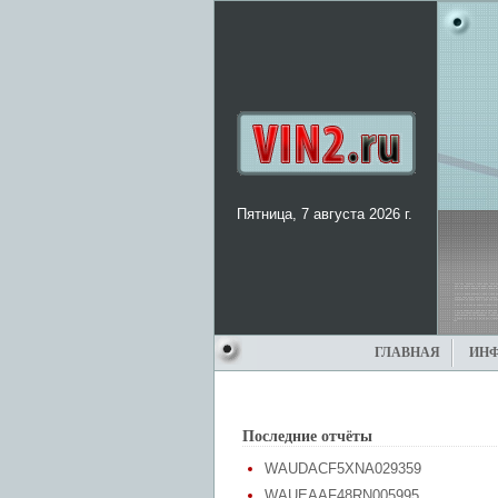
Пятница, 7 августа 2026 г.
ГЛАВНАЯ
ИН
Последние отчёты
WAUDACF5XNA029359
WAUEAAF48RN005995