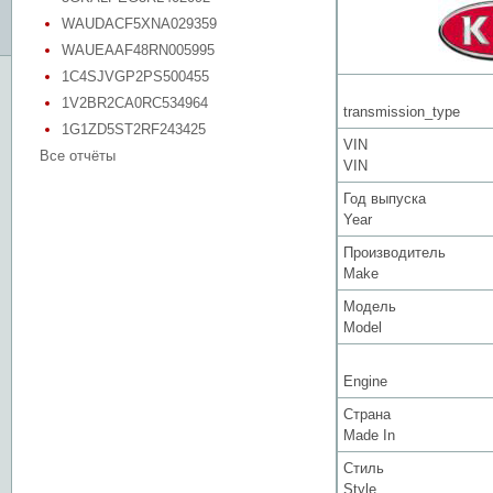
WAUDACF5XNA029359
WAUEAAF48RN005995
1C4SJVGP2PS500455
1V2BR2CA0RC534964
transmission_type
1G1ZD5ST2RF243425
VIN
Все отчёты
VIN
Год выпуска
Year
Производитель
Make
Модель
Model
Engine
Страна
Made In
Стиль
Style