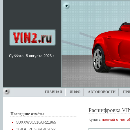
Суббота, 8 августа 2026 г.
ГЛАВНАЯ
ИНФО
АВТОНОВОСТИ
ПР
Расшифровка VI
Последние отчёты
Купить
полный отчет о
5UXXW3C51G0R21965
3GKALPEG3RL402092