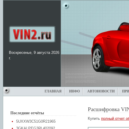
Воскресенье, 9 августа 2026
г.
ГЛАВНАЯ
ИНФО
АВТОНОВОСТИ
ПР
Расшифровка VI
Последние отчёты
Купить
полный отчет о
5UXXW3C51G0R21965
3GKALPEG3RL402092