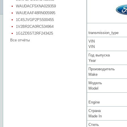
WAUDACF5XNA029359
WAUEAAF48RN005995
1C4SJVGP2PS500455
1V2BR2CA0RC534964
transmission_type
1G1ZD5ST2RF243425
Все отчёты
VIN
VIN
Год выпуска
Year
Производитель
Make
Модель
Model
Engine
Страна
Made In
Стиль