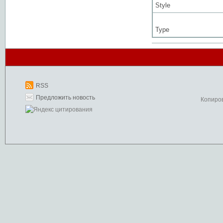
Style
Type
RSS
Предложить новость
Копиро