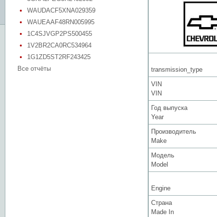
WAUDACF5XNA029359
WAUEAAF48RN005995
1C4SJVGP2PS500455
1V2BR2CA0RC534964
1G1ZD5ST2RF243425
Все отчёты
transmission_type
VIN
VIN
Год выпуска
Year
Производитель
Make
Модель
Model
Engine
Страна
Made In