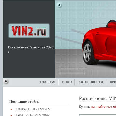
Воскресенье, 9 августа 2026
г.
ГЛАВНАЯ
ИНФО
АВТОНОВОСТИ
ПР
Расшифровка VI
Последние отчёты
Купить
полный отчет о
5UXXW3C51G0R21965
3GKALPEG3RL402092