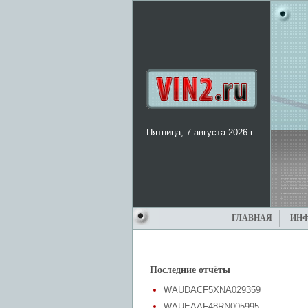
Пятница, 7 августа 2026 г.
ГЛАВНАЯ
ИН
Последние отчёты
WAUDACF5XNA029359
WAUEAAF48RN005995