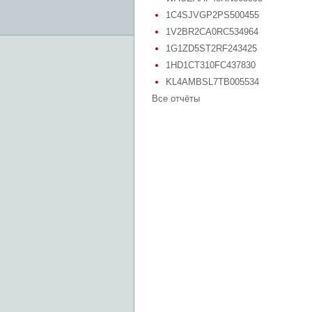
1C4SJVGP2PS500455
1V2BR2CA0RC534964
1G1ZD5ST2RF243425
1HD1CT310FC437830
KL4AMBSL7TB005534
Все отчёты