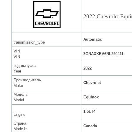
2022 Chevrolet Equ
Automatic
transmission_type
VIN
3GNAXKEV6NL294411
VIN
Год выпуска
2022
Year
Производитель
Chevrolet
Make
Модель
Equinox
Model
1.5L I4
Engine
Страна
Canada
Made In