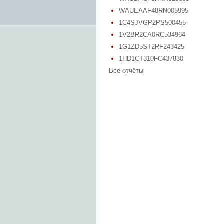
WAUEAAF48RN005995
1C4SJVGP2PS500455
1V2BR2CA0RC534964
1G1ZD5ST2RF243425
1HD1CT310FC437830
Все отчёты