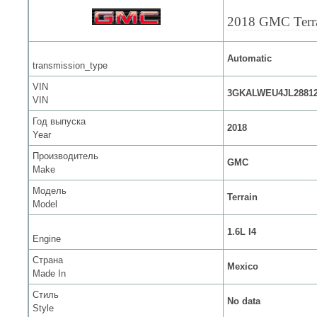
2018 GMC Terr
Automatic
transmission_type
VIN
3GKALWEU4JL2881
VIN
Год выпуска
2018
Year
Производитель
GMC
Make
Модель
Terrain
Model
1.6L I4
Engine
Страна
Mexico
Made In
Стиль
No data
Style