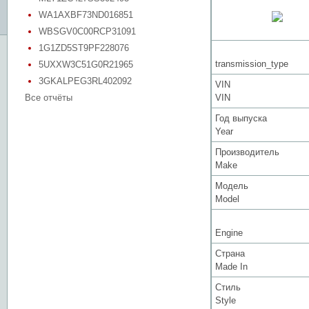
WA1AXBF73ND016851
WBSGV0C00RCP31091
1G1ZD5ST9PF228076
transmission_type
5UXXW3C51G0R21965
3GKALPEG3RL402092
VIN
Все отчёты
VIN
Год выпуска
Year
Производитель
Make
Модель
Model
Engine
Страна
Made In
Стиль
Style