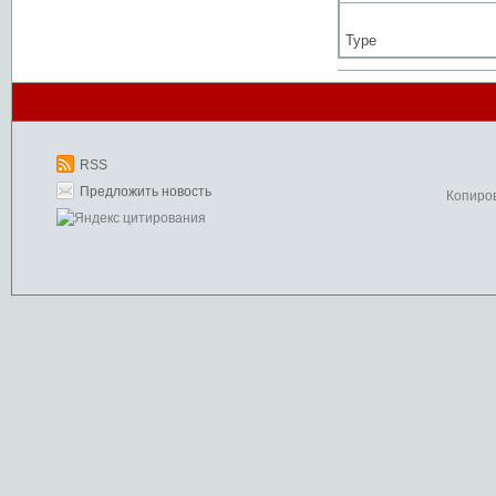
Type
RSS
Предложить новость
Копиро