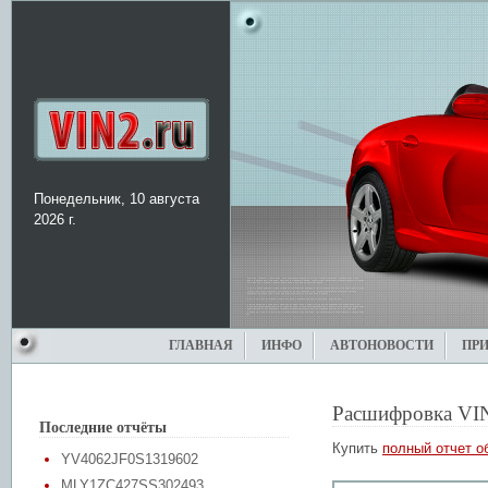
Понедельник, 10 августа
2026 г.
ГЛАВНАЯ
ИНФО
АВТОНОВОСТИ
ПР
Расшифровка VI
Последние отчёты
Купить
полный отчет о
YV4062JF0S1319602
MLY1ZC427SS302493