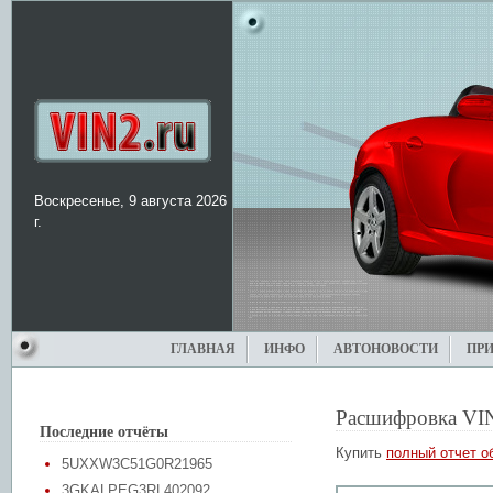
Воскресенье, 9 августа 2026
г.
ГЛАВНАЯ
ИНФО
АВТОНОВОСТИ
ПР
Расшифровка VI
Последние отчёты
Купить
полный отчет о
5UXXW3C51G0R21965
3GKALPEG3RL402092