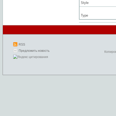
Style
Type
RSS
Предложить новость
Копиро