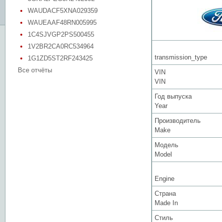
WAUDACF5XNA029359
WAUEAAF48RN005995
1C4SJVGP2PS500455
1V2BR2CA0RC534964
transmission_type
1G1ZD5ST2RF243425
Все отчёты
VIN
VIN
Год выпуска
Year
Производитель
Make
Модель
Model
Engine
Страна
Made In
Стиль