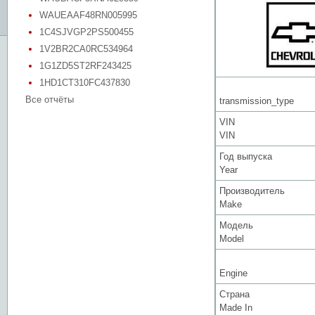
WAUEAAF48RN005995
1C4SJVGP2PS500455
1V2BR2CA0RC534964
1G1ZD5ST2RF243425
1HD1CT310FC437830
Все отчёты
transmission_type
VIN
VIN
Год выпуска
Year
Производитель
Make
Модель
Model
Engine
Страна
Made In