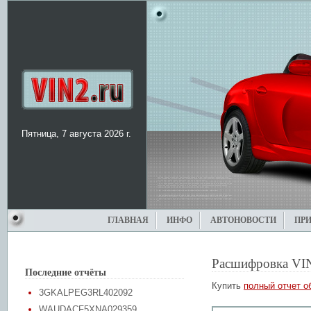
Пятница, 7 августа 2026 г.
ГЛАВНАЯ
ИНФО
АВТОНОВОСТИ
ПР
Расшифровка VI
Последние отчёты
Купить
полный отчет о
3GKALPEG3RL402092
WAUDACF5XNA029359