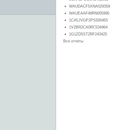
WAUDACF5XNA029359
WAUEAAF48RN005995
1C4SJVGP2PS500455
1V2BR2CA0RC534964
1G1ZD5ST2RF243425
Все отчёты