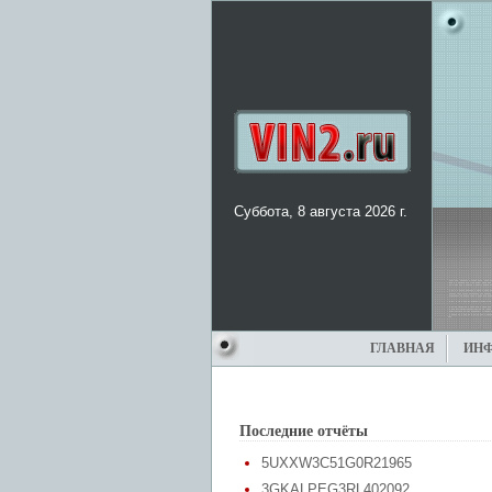
Суббота, 8 августа 2026 г.
ГЛАВНАЯ
ИН
Последние отчёты
5UXXW3C51G0R21965
3GKALPEG3RL402092