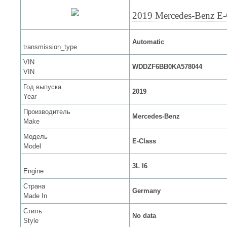
2019 Mercedes-Benz E-
Automatic
transmission_type
VIN
WDDZF6BB0KA578044
VIN
Год выпуска
2019
Year
Производитель
Mercedes-Benz
Make
Модель
E-Class
Model
3L I6
Engine
Страна
Germany
Made In
Стиль
No data
Style