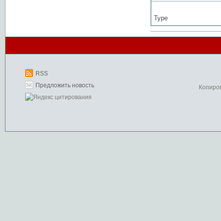
Type
RSS
Предложить новость
Копиро