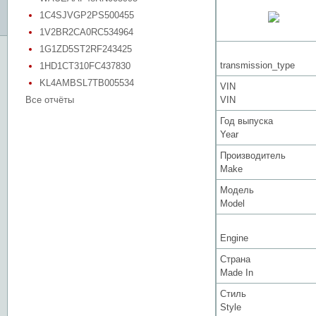
1C4SJVGP2PS500455
1V2BR2CA0RC534964
1G1ZD5ST2RF243425
transmission_type
1HD1CT310FC437830
KL4AMBSL7TB005534
VIN
Все отчёты
VIN
Год выпуска
Year
Производитель
Make
Модель
Model
Engine
Страна
Made In
Стиль
Style