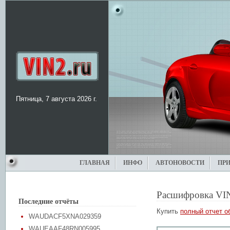
Пятница, 7 августа 2026 г.
ГЛАВНАЯ
ИНФО
АВТОНОВОСТИ
ПР
Расшифровка VI
Последние отчёты
Купить
полный отчет о
WAUDACF5XNA029359
WAUEAAF48RN005995