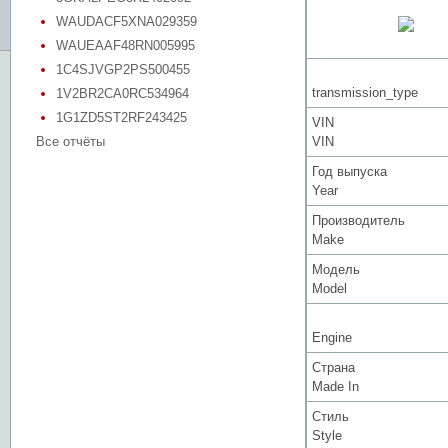
WAUDACF5XNA029359
WAUEAAF48RN005995
1C4SJVGP2PS500455
transmission_type
1V2BR2CA0RC534964
1G1ZD5ST2RF243425
VIN
Все отчёты
VIN
Год выпуска
Year
Производитель
Make
Модель
Model
Engine
Страна
Made In
Стиль
Style