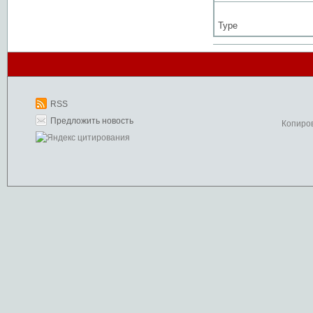
Type
RSS
Предложить новость
Копиро