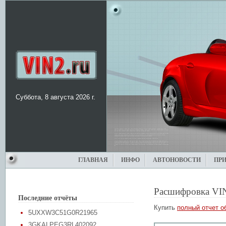
Суббота, 8 августа 2026 г.
ГЛАВНАЯ
ИНФО
АВТОНОВОСТИ
ПР
Расшифровка VI
Последние отчёты
Купить
полный отчет о
5UXXW3C51G0R21965
3GKALPEG3RL402092