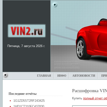
Пятница, 7 августа 2026 г.
ГЛАВНАЯ
ИНФО
АВТОНОВОСТИ
ПР
Расшифровка VIN
Последние отчёты
Купить
полный отчет об
1G1ZD5ST2RF243425
1HD1CT310FC437830