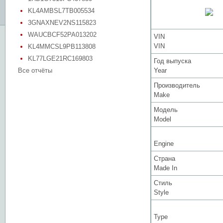
KL4AMBSL7TB005534
3GNAXNEV2NS115823
WAUCBCF52PA013202
VIN
VIN
KL4MMCSL9PB113808
KL77LGE21RC169803
Год выпуска
Все отчёты
Year
Производитель
Make
Модель
Model
Engine
Страна
Made In
Стиль
Style
Type