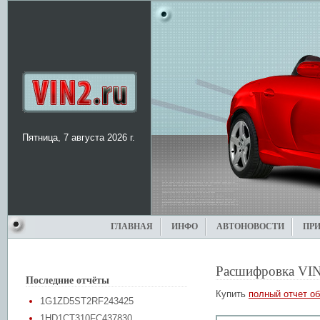
Пятница, 7 августа 2026 г.
ГЛАВНАЯ
ИНФО
АВТОНОВОСТИ
ПР
Расшифровка VIN
Последние отчёты
Купить
полный отчет об
1G1ZD5ST2RF243425
1HD1CT310FC437830