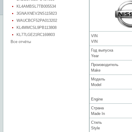
KL4AMBSL7TB005534
3GNAXNEV2NS115823
WAUCBCF52PA013202
KL4MMCSL9PB113808
KL77LGE21RC169803
VIN
VIN
Все отчёты
Год выпуска
Year
Производитель
Make
Модель
Model
Engine
Страна
Made In
Стиль
Style