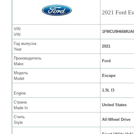
2021 Ford Es
VIN
1FMCU9H66MUA6
VIN
Год выпуска
2021
Year
Производитель
Ford
Make
Модель
Escape
Model
1.5L I3
Engine
Страна
United States
Made In
Стиль
All-Wheel Drive
Style