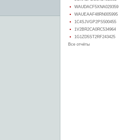
WAUDACF5XNA029359
WAUEAAF48RN005995
1C4SJVGP2PS500455
1V2BR2CA0RC534964
1G1ZD5ST2RF243425
Все отчёты