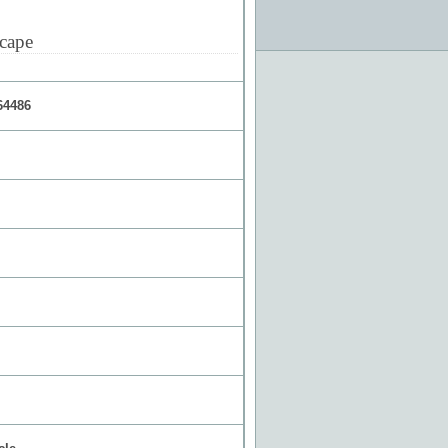
cape
4486