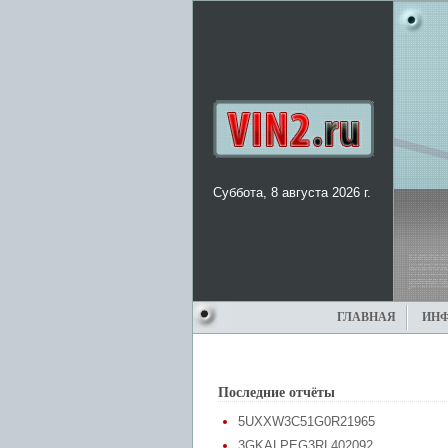
Суббота, 8 августа 2026 г.
ГЛАВНАЯ
ИН
Последние отчёты
5UXXW3C51G0R21965
3GKALPEG3RL402092