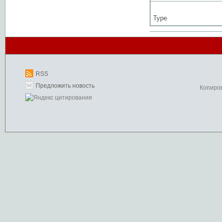
Type
RSS
Предложить новость
Копиро