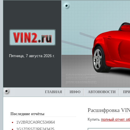
Пятница, 7 августа 2026 г.
ГЛАВНАЯ
ИНФО
АВТОНОВОСТИ
ПР
Расшифровка VIN
Последние отчёты
Купить
полный отчет об
1V2BR2CA0RC534964
1G1ZD5ST2RF243425