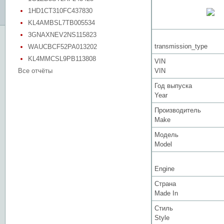
1HD1CT310FC437830
KL4AMBSL7TB005534
3GNAXNEV2NS115823
transmission_type
WAUCBCF52PA013202
KL4MMCSL9PB113808
VIN
Все отчёты
VIN
Год выпуска
Year
Производитель
Make
Модель
Model
Engine
Страна
Made In
Стиль
Style