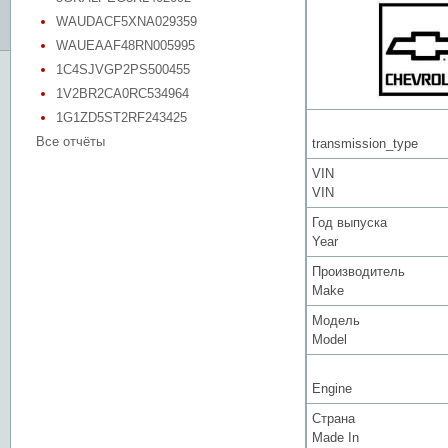
WAUDACF5XNA029359
WAUEAAF48RN005995
1C4SJVGP2PS500455
1V2BR2CA0RC534964
1G1ZD5ST2RF243425
Все отчёты
transmission_type
VIN
VIN
Год выпуска
Year
Производитель
Make
Модель
Model
Engine
Страна
Made In