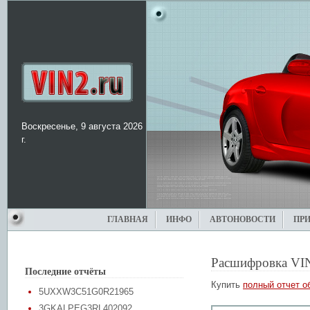
Воскресенье, 9 августа 2026
г.
ГЛАВНАЯ
ИНФО
АВТОНОВОСТИ
ПР
Расшифровка VI
Последние отчёты
Купить
полный отчет о
5UXXW3C51G0R21965
3GKALPEG3RL402092