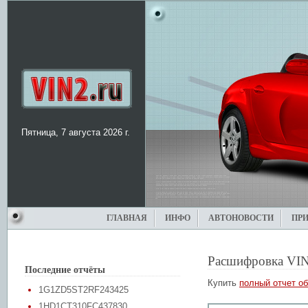
Пятница, 7 августа 2026 г.
ГЛАВНАЯ
ИНФО
АВТОНОВОСТИ
ПР
Расшифровка VIN
Последние отчёты
Купить
полный отчет об
1G1ZD5ST2RF243425
1HD1CT310FC437830