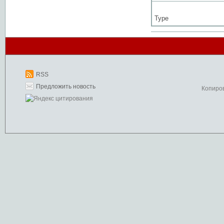
Type
RSS
Предложить новость
Копиро