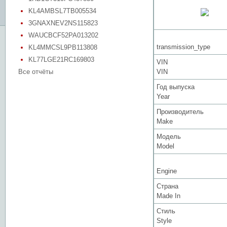
KL4AMBSL7TB005534
3GNAXNEV2NS115823
WAUCBCF52PA013202
transmission_type
KL4MMCSL9PB113808
KL77LGE21RC169803
VIN
Все отчёты
VIN
Год выпуска
Year
Производитель
Make
Модель
Model
Engine
Страна
Made In
Стиль
Style