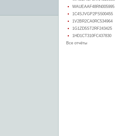
WAUEAAF48RN005995
1C4SJVGP2PS500455
1V2BR2CA0RC534964
1G1ZD5ST2RF243425
1HD1CT310FC437830
Все отчёты