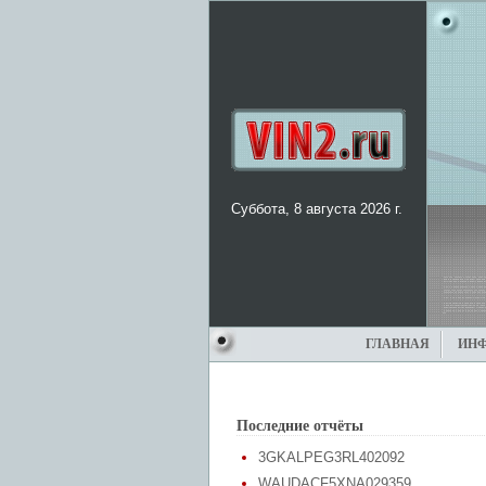
Суббота, 8 августа 2026 г.
ГЛАВНАЯ
ИН
Последние отчёты
3GKALPEG3RL402092
WAUDACF5XNA029359