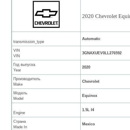
2020 Chevrolet Equ
Automatic
transmission_type
VIN
3GNAXUEV0LL276592
VIN
Год выпуска
2020
Year
Производитель
Chevrolet
Make
Модель
Equinox
Model
1.5L I4
Engine
Страна
Mexico
Made In