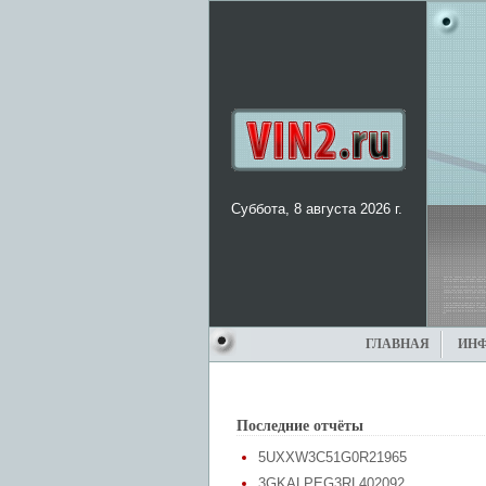
Суббота, 8 августа 2026 г.
ГЛАВНАЯ
ИН
Последние отчёты
5UXXW3C51G0R21965
3GKALPEG3RL402092