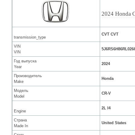
2024 Honda 
CVT CVT
transmission_type
VIN
5J6RS6H86RL026
VIN
Год выпуска
2024
Year
Производитель
Honda
Make
Модель
CR-V
Model
2L I4
Engine
Страна
United States
Made In
Стиль