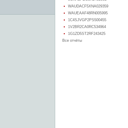
WAUDACF5XNA029359
WAUEAAF48RN005995
1C4SJVGP2PS500455
1V2BR2CA0RC534964
1G1ZD5ST2RF243425
Все отчёты