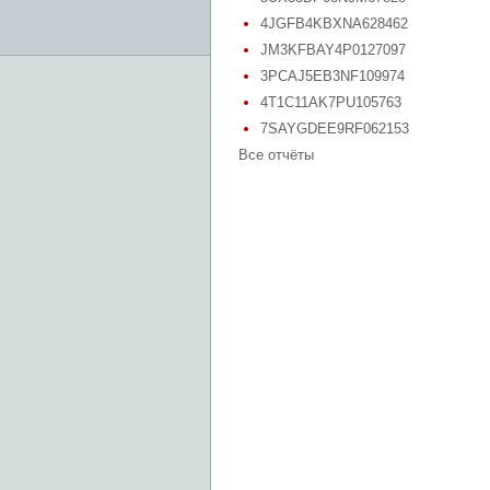
4JGFB4KBXNA628462
JM3KFBAY4P0127097
3PCAJ5EB3NF109974
4T1C11AK7PU105763
7SAYGDEE9RF062153
Все отчёты