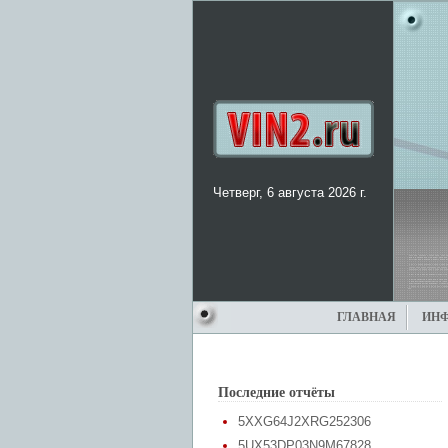
Четверг, 6 августа 2026 г.
ГЛАВНАЯ
ИН
Последние отчёты
5XXG64J2XRG252306
5UX53DP03N9M67828