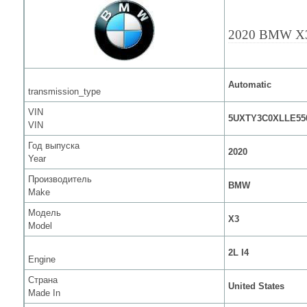
2020 BMW X
Automatic
transmission_type
VIN
5UXTY3C0XLLE55
VIN
Год выпуска
2020
Year
Производитель
BMW
Make
Модель
X3
Model
2L I4
Engine
Страна
United States
Made In