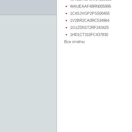
WAUEAAF48RN005995
1C4SJVGP2PS500455
1V2BR2CA0RC534964
1G1ZD5ST2RF243425
1HD1CT310FC437830
Все отчёты