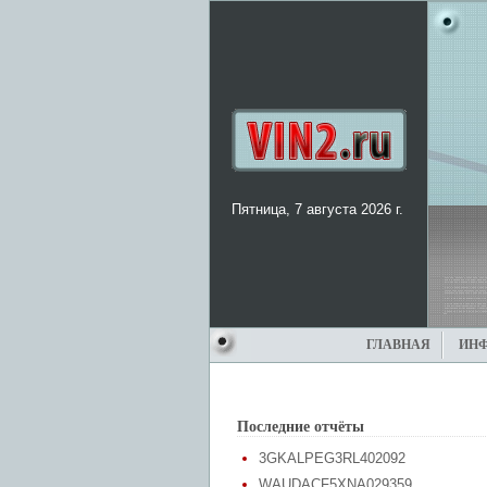
Пятница, 7 августа 2026 г.
ГЛАВНАЯ
ИН
Последние отчёты
3GKALPEG3RL402092
WAUDACF5XNA029359