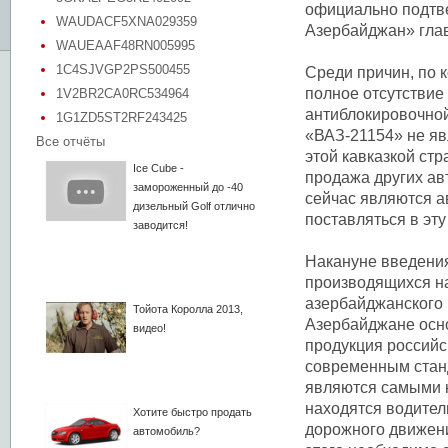
официально подтв
WAUDACF5XNA029359
Азербайджан» глав
WAUEAAF48RN005995
1C4SJVGP2PS500455
Среди причин, по 
полное отсутствие
1V2BR2CA0RC534964
антиблокировочной
1G1ZD5ST2RF243425
«ВАЗ-21154» не яв
Все отчёты
этой кавказкой ст
Ice Cube -
продажа других ав
замороженный до -40
сейчас являются а
дизельный Golf отлично
поставляться в эту
заводится!
Накануне введения
производящихся на
азербайджанского 
Тойота Королла 2013,
Азербайджане осно
видео!
продукция российск
современным станд
являются самыми 
находятся водител
Хотите быстро продать
дорожного движени
автомобиль?