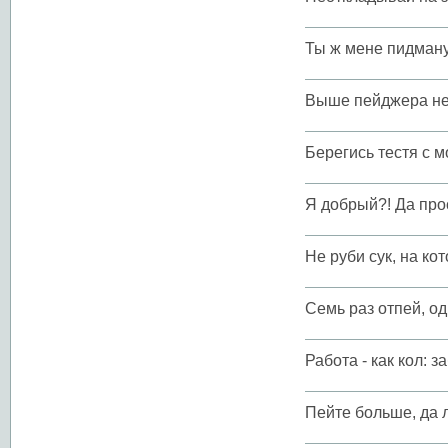
Ты ж мене пидману
Выше пейджера не
Берегись тестя с 
Я добрый?! Да прос
Не руби сук, на ко
Семь раз отпей, од
Работа - как кол: з
Пейте больше, да 