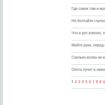
Где совок там и му
Не болтайте глупо
Что в рот влезло, т
Мойте руки, перед 
Сколько волка не к
Охота пучит в нев
1
2
3
4
5
6
7
8
9
1