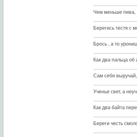
Чем меньше пива, 
Берегись тестя с м
Брось , а то урони
Как два пальца об 
Сам себя выручай,
Ученье свет, а неуч
Как два байта пере
Береги честь смоло