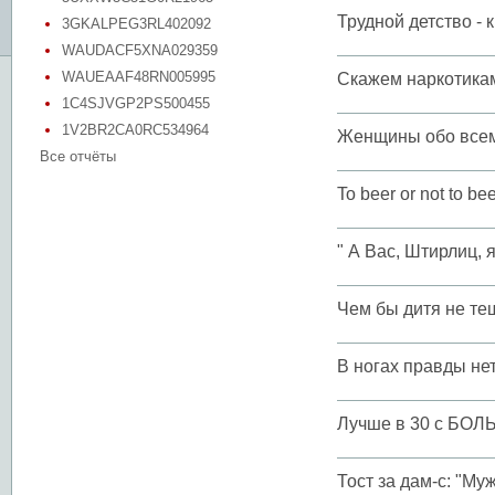
Трудной детство - 
3GKALPEG3RL402092
WAUDACF5XNA029359
WAUEAAF48RN005995
Скажем наркотикам
1C4SJVGP2PS500455
1V2BR2CA0RC534964
Женщины обо всем 
Все отчёты
To beer or not to beer. .
" А Вас, Штирлиц, 
Чем бы дитя не те
В ногах правды нет
Лучше в 30 с БОЛЬ
Тост за дам-с: "Му