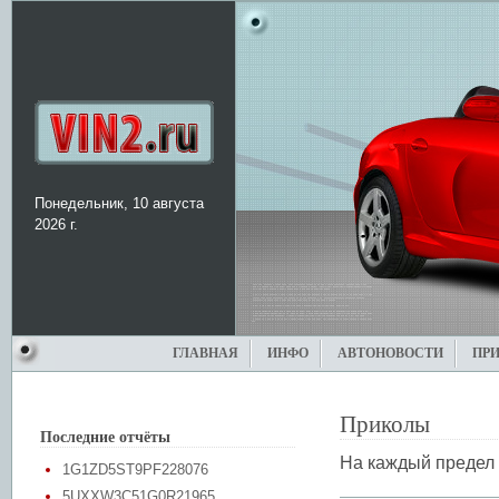
Понедельник, 10 августа
2026 г.
ГЛАВНАЯ
ИНФО
АВТОНОВОСТИ
ПР
Приколы
Последние отчёты
На каждый предел 
1G1ZD5ST9PF228076
5UXXW3C51G0R21965