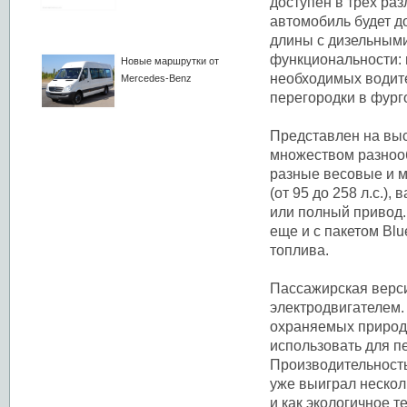
доступен в трех раз
автомобиль будет до
длины с дизельными 
функциональности: 
Новые маршрутки от
необходимых водите
Mercedes-Benz
перегородки в фург
Представлен на вы
множеством разнооб
разные весовые и 
(от 95 до 258 л.с.)
или полный привод.
еще и с пакетом Bl
топлива.
Пассажирская вер
электродвигателем.
охраняемых природн
использовать для п
Производительность
уже выиграл нескол
и как экологичное 