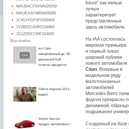
future" как нельзя
WAUDACF5XNA029359
лучше
WAUEAAF48RN005995
характеризует
1C4SJVGP2PS500455
представленные
здесь автомобили.
1V2BR2CA0RC534964
1G1ZD5ST2RF243425
На IAA состоялась
Все отчёты
мировая премьера
Ice Cube -
и первый показ
замороженный до -40
широкой публике
дизельный Golf
нового автомобиля
отлично заводится!
Citan
. Впервые в
модельном ряду
малотоннажных
автомобилей
Тойота Королла 2013,
Mercedes-Benz появ
видео!
фургон прекрасно п
динамикой, образцо
подражания универс
Хотите быстро
Созданный на базе 
продать автомобиль?