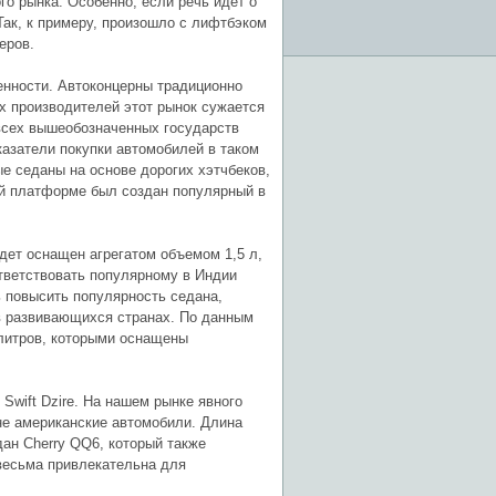
го рынка. Особенно, если речь идет о
Так, к примеру, произошло с лифтбэком
еров.
енности. Автоконцерны традиционно
х производителей этот рынок сужается
 всех вышеобозначенных государств
азатели покупки автомобилей в таком
е седаны на основе дорогих хэтчбеков,
ой платформе был создан популярный в
ет оснащен агрегатом объемом 1,5 л,
тветствовать популярному в Индии
ь повысить популярность седана,
 в развивающихся странах. По данным
 литров, которыми оснащены
Swift Dzire. На нашем рынке явного
 не американские автомобили. Длина
дан Cherry QQ6, который также
 весьма привлекательна для