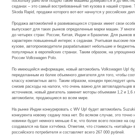
поскольку рано или поздно такие машины добираются и до местно
седанах – это самый востребованный тип кузова в нашей стране. 
Skoda Rapid, продажи которого вот-вот начнутся у российских дил
Продажа автомобилей в развивающихся странах имеет свои особ
выпускают для таких рынков определенные марки машин. У многи
до четырех стран: России, Китая, Индии и Бразилии. Для рынков
характерен повышенный интерес к седанам. Учитывая высокие пок
кузове, автопроизводители разрабатывают небольшие и бюджетны
популярных в европейских странах. Таким образом, на упрощенн
России Volkswagen Polo.
По имеющейся информации, новый автомобиль Volkswagen Up! буд
переделанным из более объемного двигателя для того, чтобы соо
классу компактных авто. Таким образом, концерн преследует цел
снизив расходы на налоги, что очень важно для автовладельцев
источников, новый двигатель заменит моторы объемами 1,2 и 1,6
автомобили, продающиеся во всем мире.
На рынке Индии конкурировать с WV Up! будет автомобиль Suzuki 
конкурента новому седану пока нет. Во всяком случае, это точно
новинки будет немного меньше 4 м, что более всего похоже на се
создавался на базе хэтчбека. Отметим, что стоимость «китайца»
российского потребителя и составляет всего 267 000 рублей.