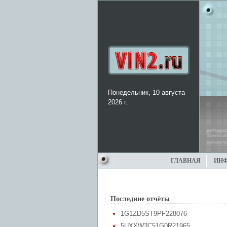
Понедельник, 10 августа
2026 г.
ГЛАВНАЯ
ИН
Последние отчёты
1G1ZD5ST9PF228076
5UXXW3C51G0R21965