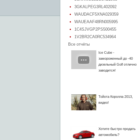
3GKALPEG3RL402092
WAUDACF5XNA029359
WAUEAAF48RN005995
1C4SJVGP2PS500455
1V2BR2CA0RC534964
Все отчёты
Ice Cube -
замороженный до -40
дизельный Golf отлично
заводится!
Тойота Королла 2013,
видео!
Хотите быстро продать
автомобиль?