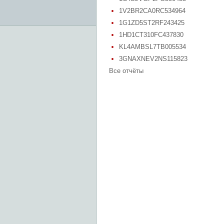
1V2BR2CA0RC534964
1G1ZD5ST2RF243425
1HD1CT310FC437830
KL4AMBSL7TB005534
3GNAXNEV2NS115823
Все отчёты