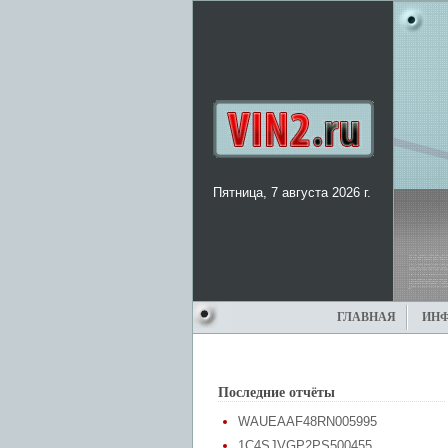
Пятница, 7 августа 2026 г.
ГЛАВНАЯ
ИН
Последние отчёты
WAUEAAF48RN005995
1C4SJVGP2PS500455