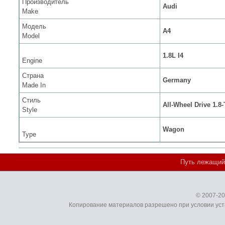
Производитель
Audi
Make
Модель
A4
Model
1.8L I4
Engine
Страна
Germany
Made In
Стиль
All-Wheel Drive 1.8-
Style
Wagon
Type
Путь лежащий 
© 2007-2
Копирование материалов разрешено при условии уст