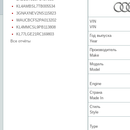
KL4AMBSL7TB005534
3GNAXNEV2NS115823
WAUCBCF52PA013202
VIN
VIN
KL4MMCSL9PB113808
KL77LGE21RC169803
Год выпуска
Все отчёты
Year
Производитель
Make
Модель
Model
Engine
Страна
Made In
Стиль
Style
Type