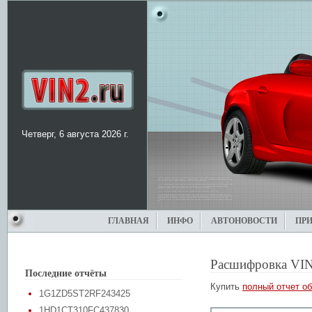
Четверг, 6 августа 2026 г.
ГЛАВНАЯ
ИНФО
АВТОНОВОСТИ
ПР
Расшифровка VIN
Последние отчёты
Купить
полный отчет об
1G1ZD5ST2RF243425
1HD1CT310FC437830